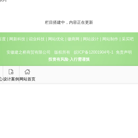
栏目搭建中，内容正在更新
百度
|
网新科技
|
诏业科技
|
网站优化
|
徽商网
|
网站设计
|
网站制作
|
采买吧
安徽建之桥商贸有限公司 版权所有
皖ICP备12001904号-1
免责声明
投资有风险·入行需谨慎
心
设计案例
网站首页